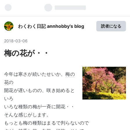
わくわく日記 annhobby's blog
読者になる
2018
-
03
-
06
梅の花が・・
今年は寒さが続いたせいか、
梅の
花
の
開花が遅いものの、咲き始めると
いろ
いろな種類の梅が一斉に開花・・
そんな感じがします。
もっとも梅の種類はまるで判らないので